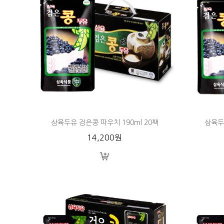
삼육두유 검은콩 파우치 190ml 20팩
삼육두유
14,200원