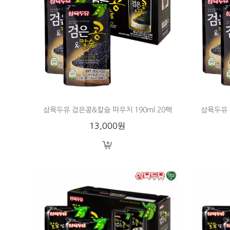
삼육두유 검은콩&칼슘 파우치 190ml 20팩
삼육두유 
13,000원