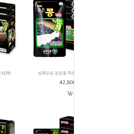
 60팩
삼육두유 검은콩 파우치 190ml 80팩
42,800원