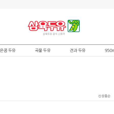
은콩 두유
곡물 두유
견과 두유
950
신상품순