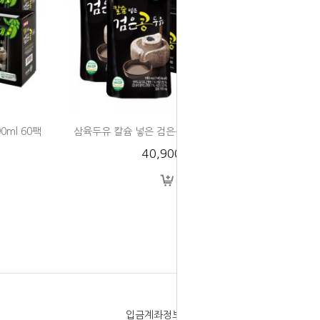
ml 60팩
삼육두유 칼슘 넣은 검은콩 두유 190ml 80팩
40,900원
입금계좌정보