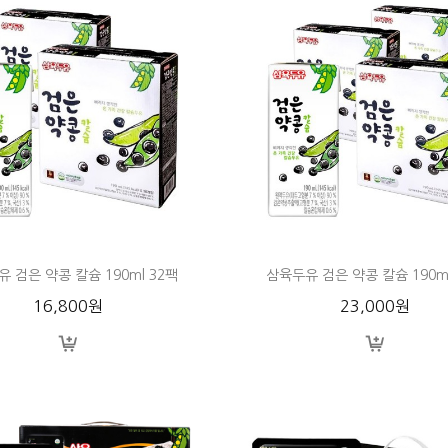
 검은 약콩 칼슘 190ml 32팩
삼육두유 검은 약콩 칼슘 190ml
16,800원
23,000원