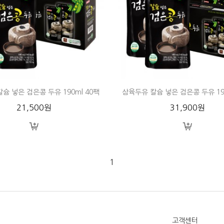
슘 넣은 검은콩 두유 190ml 40팩
삼육두유 칼슘 넣은 검은콩 두유 190
21,500원
31,900원
1
고객센터