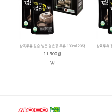
삼육두유 칼슘 넣은 검은콩 두유 190ml 20팩
삼육두유 칼
11,900원