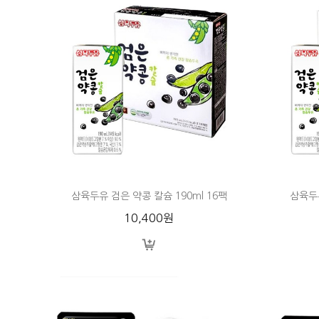
삼육두유 검은 약콩 칼슘 190ml 16팩
삼육두유
10,400원