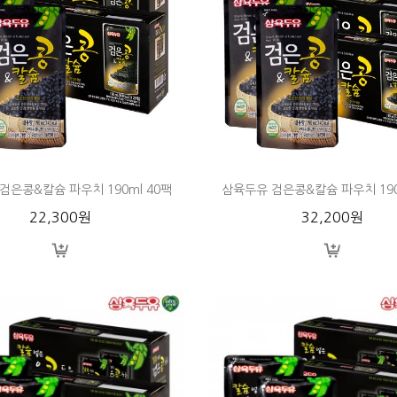
검은콩&칼슘 파우치 190ml 40팩
삼육두유 검은콩&칼슘 파우치 190
22,300원
32,200원