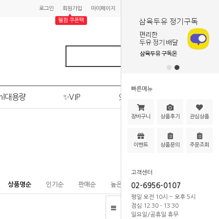
로그인
회원가입
마이페이지
주문조회
장바구니
▲
웰컴 쿠폰팩
빠른메뉴
ml대용량
✨VIP
🎈이벤트
장바구니
상품후기
관심상품
HOME
>
검은콩 두유
이벤트
상품문의
주문조회
고객센터
상품명순
인기순
판매순
높은가격순
낮은가격순
02-6956-0107
평일 오전 10시 ~ 오후 5시
점심 12:30 - 13:30
일요일/공휴일 휴무