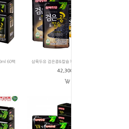
ml 60팩
삼육두유 검은콩&칼슘 파우치 190ml 80팩
42,300원