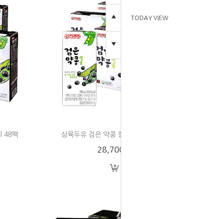
▲
TODAY VIEW
▼
 48팩
삼육두유 검은 약콩 칼슘 190ml 64팩
28,700원