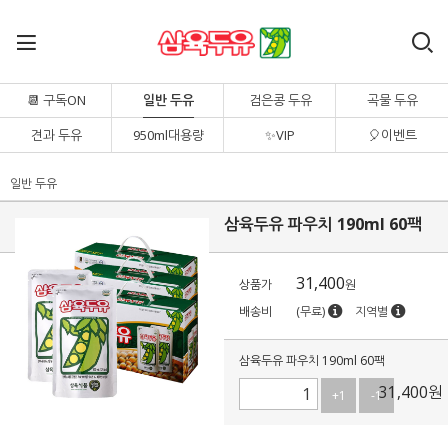
📆 구독ON
일반 두유
검은콩 두유
곡물 두유
견과 두유
950ml대용량
✨VIP
🎈이벤트
일반 두유
삼육두유 파우치 190ml 60팩
31,400
상품가
원
배송비
(무료)
지역별
삼육두유 파우치 190ml 60팩
31,400
원
+1
-1