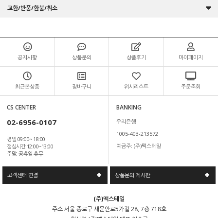
교환/반품/환불/취소
공지사항
상품문의
상품후기
마이페이지
최근본상품
장바구니
위시리스트
주문조회
CS CENTER
BANKING
02-6956-0107
우리은행
1005-403-213572
평일 09:00~ 18:00
예금주: (주)맥스테일
점심시간 12:00~13:00
주말, 공휴일 휴무
고객센터 연결
상품문의 게시판
(주)맥스테일
주소
서울 종로구 새문안로5가길 28, 7층 718호