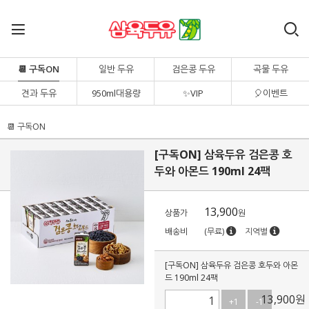
📆 구독ON
일반 두유
검은콩 두유
곡물 두유
견과 두유
950ml대용량
✨VIP
🎈이벤트
📆 구독ON
[구독ON] 삼육두유 검은콩 호
두와 아몬드 190ml 24팩
13,900
상품가
원
배송비
(무료)
지역별
[구독ON] 삼육두유 검은콩 호두와 아몬
드 190ml 24팩
13,900
원
+1
-1