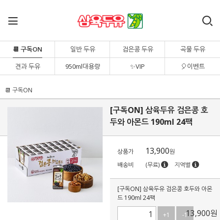
📆 구독ON
일반 두유
검은콩 두유
곡물 두유
견과 두유
950ml대용량
✨VIP
🎈이벤트
📆 구독ON
[구독ON] 삼육두유 검은콩 호
두와 아몬드 190ml 24팩
13,900
상품가
원
배송비
(무료)
지역별
[구독ON] 삼육두유 검은콩 호두와 아몬
드 190ml 24팩
13,900
원
+1
-1